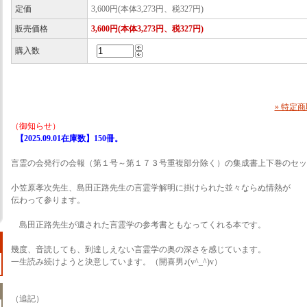
定価
3,600円(本体3,273円、税327円)
販売価格
3,600円(本体3,273円、税327円)
購入数
» 特定
（御知らせ）
【2025.09.01在庫数】150冊。
言霊の会発行の会報（第１号～第１７３号重複部分除く）の集成書上下巻のセッ
小笠原孝次先生、島田正路先生の言霊学解明に掛けられた並々ならぬ情熱が
伝わって参ります。
島田正路先生が遺された言霊学の参考書ともなってくれる本です。
幾度、音読しても、到達しえない言霊学の奥の深さを感じています。
一生読み続けようと決意しています。（開喜男♪(v^_^)v）
（追記）