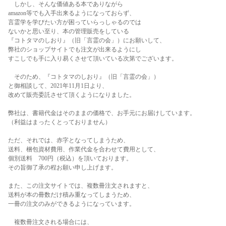
しかし、そんな価値ある本でありながら
amazon等でも入手出来るようになっておらず、
言霊学を学びたい方が困っていらっしゃるのでは
ないかと思い至り、本の管理販売をしている
『コトタマのしおり』（旧「言霊の会」）にお願いして、
弊社のショップサイトでも注文が出来るようにし
すこしでも手に入り易くさせて頂いている次第でございます。
そのため、『コトタマのしおり』（旧「言霊の会」）
と御相談して、2021年11月1日より、
改めて販売委託させて頂くようになりました。
弊社は、書籍代金はそのままの価格で、お手元にお届けしています。
（利益はまったくとっておりません）
ただ、それでは、赤字となってしまうため、
送料、梱包資材費用、作業代金を合わせて費用として、
個別送料 700円（税込）を頂いております。
その旨御了承の程お願い申し上げます。
また、この注文サイトでは、複数冊注文されますと、
送料が本の冊数だけ積み重なってしまうため、
一冊の注文のみができるようになっています。
複数冊注文される場合には、