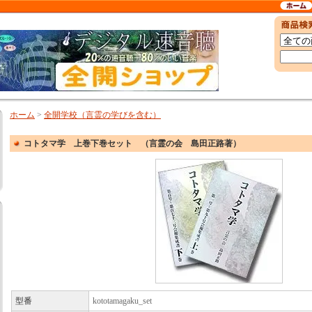
ホーム
>
全開学校（言霊の学びを含む）
コトタマ学 上巻下巻セット （言霊の会 島田正路著）
型番
kototamagaku_set