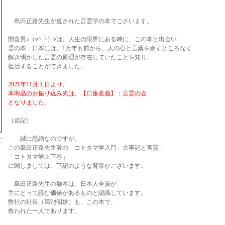
島田正路先生が遺された言霊学の本でございます。
開喜男♪（v^_^）vは、人生の限界にある時に、この本と出会い
霊の本 日本には、1万年も前から、人の心と言葉を余すところなく
解き明かした言霊の原理が存在していたことを知り、
復活することができました。
2021年11月１日より、
本商品のお振り込み先は、【口座名義】：言霊の会
となりました。
（追記）
誠に恐縮なのですが、
この島田正路先生著の「コトタマ学入門」古事記と言霊」
「コトタマ学上下巻」
に関しましては、下記のような背景がございます。
島田正路先生の御本は、日本人全員が
手にとって読む価値があるものと認識しています。
弊社の社長（菊池昭雄）も、この本で、
救われた一人であります。