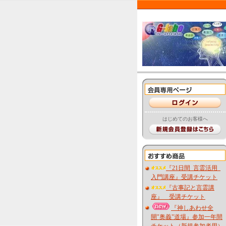
はじめてのお客様へ
『21日間_言霊活用_
入門講座』受講チケット
『古事記と言霊講
座』 受講チケット
『神しあわせ全
開"奥義"道場』参加一年間