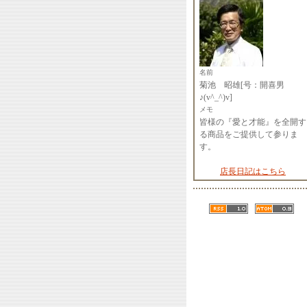
名前
菊池 昭雄[号：開喜男
♪(v^_^)v]
メモ
皆様の『愛と才能』を全開す
る商品をご提供して参りま
す。
店長日記はこちら