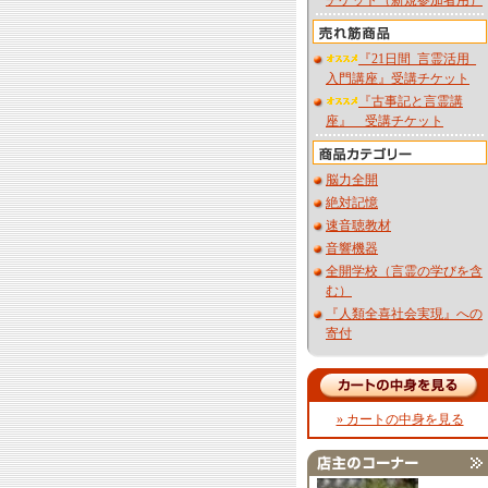
チケット（新規参加者用）
『21日間_言霊活用_
入門講座』受講チケット
『古事記と言霊講
座』 受講チケット
脳力全開
絶対記憶
速音聴教材
音響機器
全開学校（言霊の学びを含
む）
『人類全喜社会実現』への
寄付
» カートの中身を見る