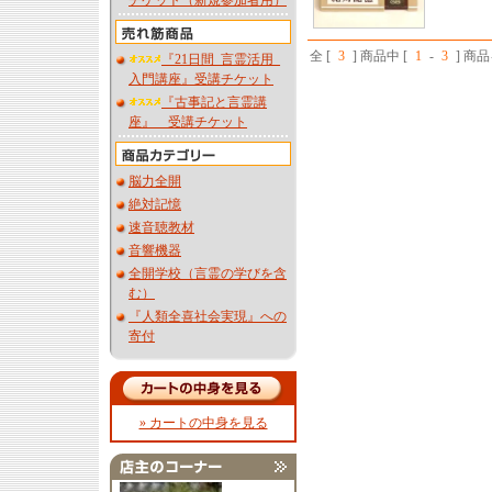
チケット（新規参加者用）
全 [
3
] 商品中 [
1
-
3
] 商
『21日間_言霊活用_
入門講座』受講チケット
『古事記と言霊講
座』 受講チケット
脳力全開
絶対記憶
速音聴教材
音響機器
全開学校（言霊の学びを含
む）
『人類全喜社会実現』への
寄付
» カートの中身を見る