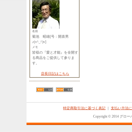
名前
菊池 昭雄[号：開喜男
♪(v^_^)v]
メモ
皆様の『愛と才能』を全開す
る商品をご提供して参りま
す。
店長日記はこちら
特定商取引法に基づく表記
｜
支払い方法に
Copyright © 2014 グロ