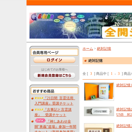
ホーム
>
絶対記憶
絶対記憶
はじめてのお客様へ
全 [
3
] 商品中 [
1
-
3
] 商
絶対記憶Ⅱ 
『21日間_言霊活用_
入門講座』受講チケット
絶対記憶
『古事記と言霊講
USB 8
座』 受講チケット
『神しあわせ全
絶対記憶
開"奥義"道場』参加一年間