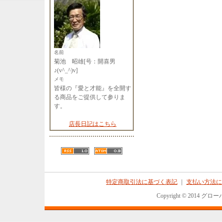
名前
菊池 昭雄[号：開喜男
♪(v^_^)v]
メモ
皆様の『愛と才能』を全開す
る商品をご提供して参りま
す。
店長日記はこちら
特定商取引法に基づく表記
｜
支払い方法に
Copyright © 2014 グロ