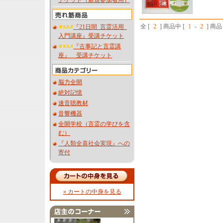
チケット（新規参加者用）
全 [
2
] 商品中 [
1
-
2
] 商
『21日間_言霊活用_
入門講座』受講チケット
『古事記と言霊講
座』 受講チケット
脳力全開
絶対記憶
速音聴教材
音響機器
全開学校（言霊の学びを含
む）
『人類全喜社会実現』への
寄付
» カートの中身を見る