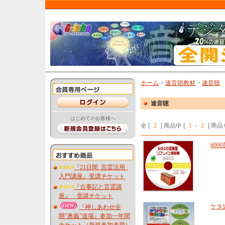
ホーム
>
速音聴教材
>
速音聴
速音聴
はじめてのお客様へ
全 [
2
] 商品中 [
1
-
2
] 商
60
『21日間_言霊活用_
入門講座』受講チケット
『古事記と言霊講
座』 受講チケット
ケタ
『神しあわせ全
開"奥義"道場』参加一年間