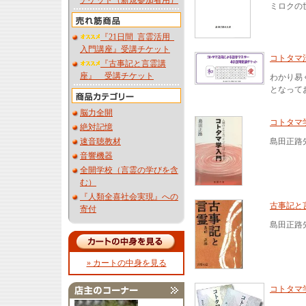
チケット（新規参加者用）
ミロクの
『21日間_言霊活用_
入門講座』受講チケット
コトタマ
『古事記と言霊講
座』 受講チケット
わかり易
となって
脳力全開
コトタマ
絶対記憶
速音聴教材
島田正路
音響機器
全開学校（言霊の学びを含
む）
『人類全喜社会実現』への
古事記と
寄付
島田正路
» カートの中身を見る
コトタマ