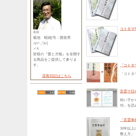
コトタマ
名前
菊池 昭雄[号：開喜男
♪(v^_^)v]
メモ
皆様の『愛と才能』を全開す
る商品をご提供して参りま
す。
「コトタ
「コトタ
店長日記はこちら
言霊で日
幼い子か
功」を読
「言霊幸
30年以
整え方」