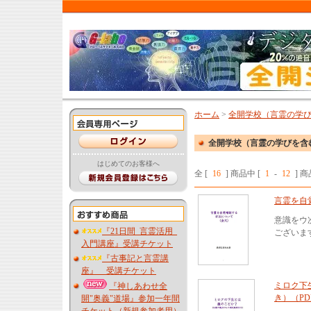
ホーム
>
全開学校（言霊の学
全開学校（言霊の学びを含
はじめてのお客様へ
全 [
16
] 商品中 [
1
-
12
] 
言霊を自
意識をウ
『21日間_言霊活用_
ございま
入門講座』受講チケット
『古事記と言霊講
座』 受講チケット
ミロク下
『神しあわせ全
き）（PD
開"奥義"道場』参加一年間