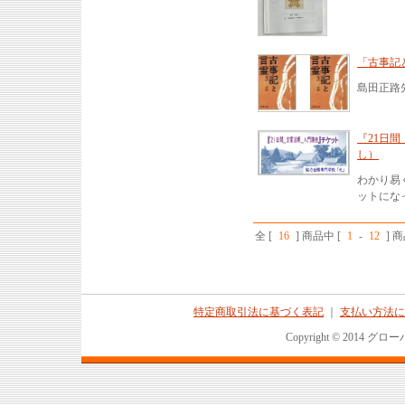
「古事記
島田正路
『21日
し）
わかり易
ットにな
全 [
16
] 商品中 [
1
-
12
] 
特定商取引法に基づく表記
｜
支払い方法に
Copyright © 2014 グロ